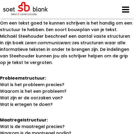
Maand:
mei 2017
De vaste structuren van Steehouder
Posted on
23 mei 2017
23 mei 2017
by
best4u
Om een tekst goed te kunnen schrijven is het handig om een
structuur te hebben. Een soort bouwplan van je tekst.
Michaël Steehouder beschreef een aantal vaste structuren
in zijn boek
Leren communiceren:
zes structuren waar alle
informatieve teksten in onder te brengen zijn. De indelingen
van Steehouder kunnen jou als schrijver helpen om de grip
op je tekst te vergroten.
Probleemstructuur:
Wat is het probleem precies?
Waarom is het een probleem?
Wat zijn er de oorzaken van?
Wat is ertegen te doen?
Maatregelstructuur:
Wat is de maatregel precies?
Waarom is de maatregel nodig?