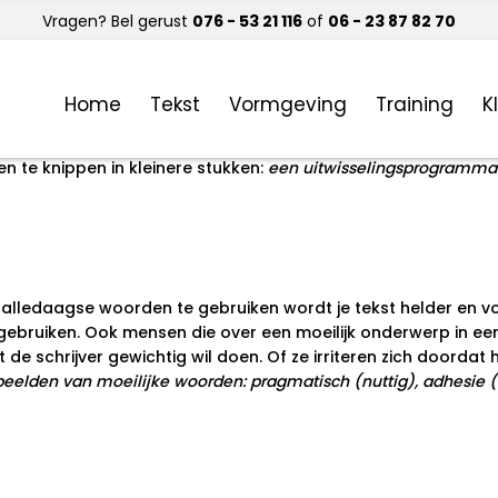
Vragen? Bel gerust
076 - 53 21 116
of
06 - 23 87 82 70
Home
Tekst
Vormgeving
Training
K
k aan woorden als;
levensverzekeringsmaatschappij, vertegen
 te knippen in kleinere stukken:
een uitwisselingsprogramma
te, alledaagse woorden te gebruiken wordt je tekst helder en
gebruiken. Ook mensen die over een moeilijk onderwerp in een
 de schrijver gewichtig wil doen. Of ze irriteren zich doordat 
eelden van moeilijke woorden: pragmatisch (nuttig), adhesie 