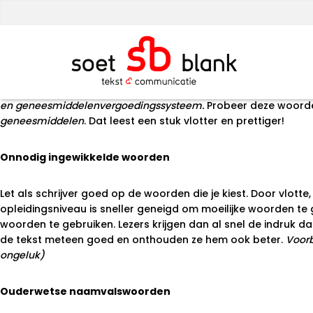
Maand:
januari 2016
Alternatieven voor ingewikkeld taalgebruik
Posted on
19 januari 2016
19 januari 2016
by
best4u
Te lange woorden
Lange woorden kunnen je tekst onnodig moeilijk maken. Den
en geneesmiddelenvergoedingssysteem.
Probeer deze woorden
geneesmiddelen
. Dat leest een stuk vlotter en prettiger!
Onnodig ingewikkelde woorden
Let als schrijver goed op de woorden die je kiest. Door vlot
opleidingsniveau is sneller geneigd om moeilijke woorden te 
woorden te gebruiken. Lezers krijgen dan al snel de indruk dat
de tekst meteen goed en onthouden ze hem ook beter.
Voorb
ongeluk)
Ouderwetse naamvalswoorden