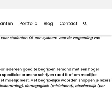
lanten
Portfolio
Blog
Contact
woordigingsovereenkomst, studentenuitwisselingsprogramma
 voor studenten
. Of
een systeem voor de vergoeding van
 voor iedereen goed te begrijpen. Iemand met een hoger
 specifieke branche schrijven raad ik af om moeilijke
het moeilijk leest. Met begrijpelijke woorden snappen je lezers
(instemming), demagogisch (misleidend), abusievelijk (per