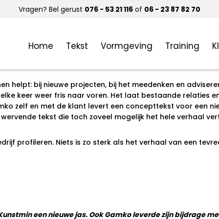
Vragen? Bel gerust
076 - 53 21 116
of
06 - 23 87 82 70
oelingen voor horeca, recreatie, bedrijfsleven, (zorg)instell
Home
Tekst
Vormgeving
Training
K
antencases profileren de veelzijdigheid van Gamko. Standaar
ko in meer dan 40 jaar een enorm klanten- en leveranciers
en helpt: bij nieuwe projecten, bij het meedenken en adviser
elke keer weer fris naar voren. Het laat bestaande relaties 
mko zelf en met de klant levert een concepttekst voor een n
ervende tekst die toch zoveel mogelijk het hele verhaal vert
ijf profileren. Niets is zo sterk als het verhaal van een te
Kunstmin een nieuwe jas. Ook Gamko leverde zijn bijdrage met d