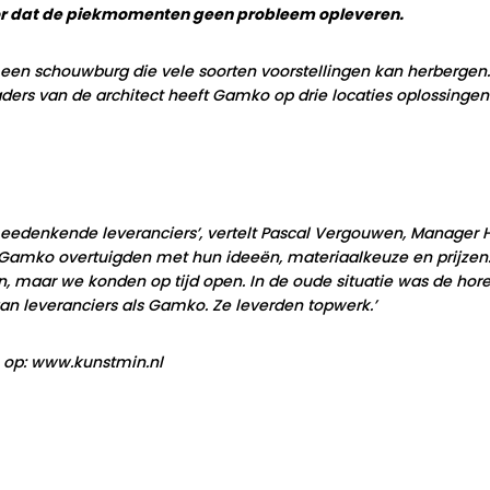
or dat de piekmomenten geen probleem opleveren.
en schouwburg die vele soorten voorstellingen kan herbergen.
aders van de architect heeft Gamko op drie locaties oplossinge
eedenkende leveranciers’, vertelt Pascal Vergouwen, Manager Hor
n Gamko overtuigden met hun ideeën, materiaalkeuze en prijzen.
 maar we konden op tijd open. In de oude situatie was de hore
aan leveranciers als Gamko. Ze leverden topwerk.’
op: www.kunstmin.nl