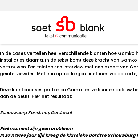
Maand:
mei 2015
Klantencases profileren je bedrijf
Posted on
6 mei 2015
8 mei 2015
by
best4u
Gamko is een grote internationale speler op het gebied van k
bedrijfsprofilering door het
schrijven
van klantencases. De kl
allemaal mogelijk. Door deze manier van werken bouwde Gam
In de cases vertellen heel verschillende klanten hoe Gamko h
installaties daarna. In de tekst komt deze kracht van Gamko 
vertrouwen. Een telefonisch interview met een expert van Ga
geïnterviewden. Met hun opmerkingen finetunen we de korte, w
Deze klantencases profileren Gamko en ze kunnen ook uw bedr
aan de beurt. Hier het resultaat:
Schouwburg Kunstmin, Dordrecht
Piekmoment zijn geen probleem
In zo’n twee jaar tijd kreeg de klassieke Dordtse Schouwburg 