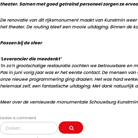
theater. Samen met goed getraind personeel zorgen ze ervo
De renovatie van dit rijksmonument maakt van Kunstmin weer e
het theater. De routing bleef een mooie uitdaging. Binnen de k
Passen bij de sfeer
‘Leverancier die meedenkt’
‘In zo’n grootschalige restauratie zochten we betrouwbare en m
Pas in juni vorig jaar was er het eerste contact. De mensen va
onze nieuwe programmering ging draaien. Het was hard werken,
helemaal zelf, een fantastische uitdaging. Met dank natuurlijk 
Meer over de vernieuwde monumentale Schouwburg Kunstmin 
Leave a comment
Search
for: