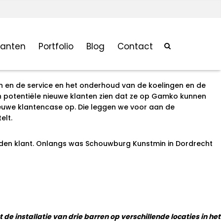
ingen en overheden. Soet en Blank helpt Gamko bij de verdere
lanten
Portfolio
Blog
Contact
doplossingen, maatwerk, flexibele indelingen… Het is
netwerk op.
en en de service en het onderhoud van de koelingen en de
en potentiële nieuwe klanten zien dat ze op Gamko kunnen
ieuwe klantencase op. Die leggen we voor aan de
elt.
vreden klant. Onlangs was Schouwburg Kunstmin in Dordrecht
e installatie van drie barren op verschillende locaties in het